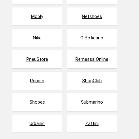
Mobly
Netshoes
Nike
O Boticário
PneuStore
Remessa Online
Renner
ShopClub
Shopee
Submarino
Urbanic
Zattini