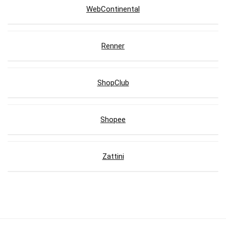
WebContinental
Renner
ShopClub
Shopee
Zattini