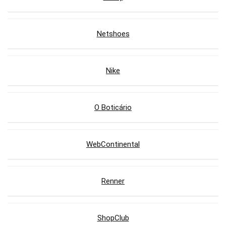
Netshoes
Nike
O Boticário
WebContinental
Renner
ShopClub