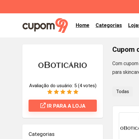
Home
Categorias
Loja
Cupom d
Com cupom d
para skinca
Avaliação do usuário:
5
(
4
votes)
Todas
IR PARA A LOJA
Categorias