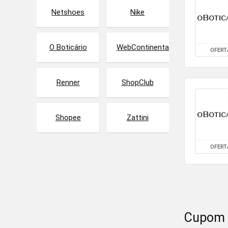
Netshoes
Nike
O Boticário
WebContinental
OFERT
Renner
ShopClub
Shopee
Zattini
OFERT
Cupom 