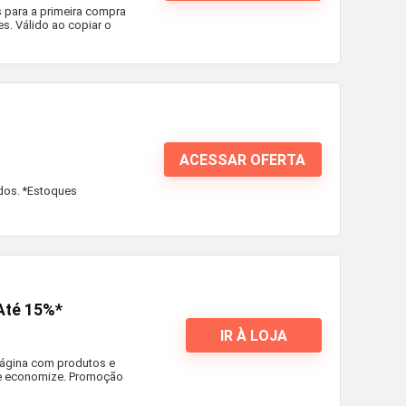
s para a primeira compra
s. Válido ao copiar o
ACESSAR OFERTA
dos. *Estoques
Até 15%*
IR À LOJA
 página com produtos e
 e economize. Promoção