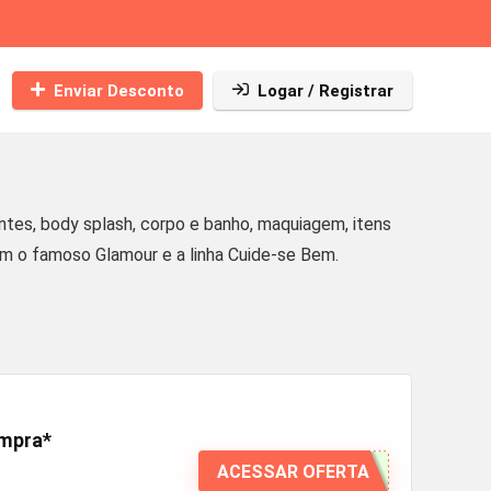
Enviar Desconto
Logar / Registrar
es, body splash, corpo e banho, maquiagem, itens
ém o famoso Glamour e a linha Cuide-se Bem.
ompra*
ACESSAR OFERTA