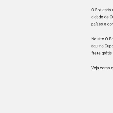
O Boticário
cidade de C
países e co
No site O B
aqui no Cup
frete grátis
Veja como c