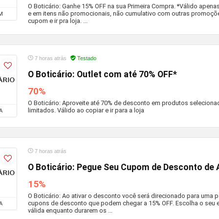
O Boticário: Ganhe 15% OFF na sua Primeira Compra. *Válido apena
e em itens não promocionais, não cumulativo com outras promoçõe
M
cupom e ir pra loja. ...
7 horas atrás
Testado
O Boticário: Outlet com até 70% OFF*
70%
O Boticário: Aproveite até 70% de desconto em produtos seleciona
limitados. Válido ao copiar e ir para a loja
A
7 horas atrás
O Boticário: Pegue Seu Cupom de Desconto de 
15%
O Boticário: Ao ativar o desconto você será direcionado para uma
cupons de desconto que podem chegar a 15% OFF. Escolha o seu
A
válida enquanto durarem os ...