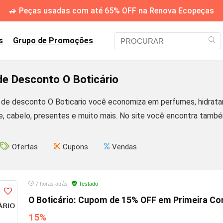
🚙 Peças usadas com até 65% OFF na Renova Ecopeças
s
Grupo de Promoções
e Desconto O Boticário
e desconto O Boticario você economiza em perfumes, hidratant
re, cabelo, presentes e muito mais. No site você encontra tamb
Ofertas
Cupons
Vendas
7 horas atrás
Testado
O Boticário: Cupom de 15% OFF em Primeira C
15%