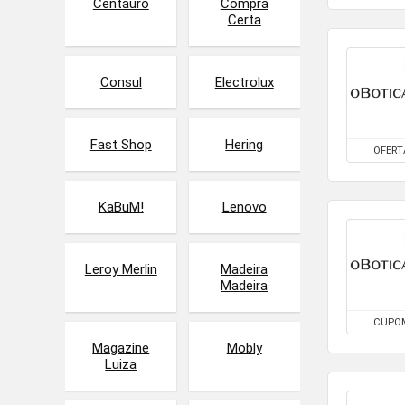
Centauro
Compra
Certa
Consul
Electrolux
Fast Shop
Hering
OFERT
KaBuM!
Lenovo
Leroy Merlin
Madeira
Madeira
CUPO
Magazine
Mobly
Luiza