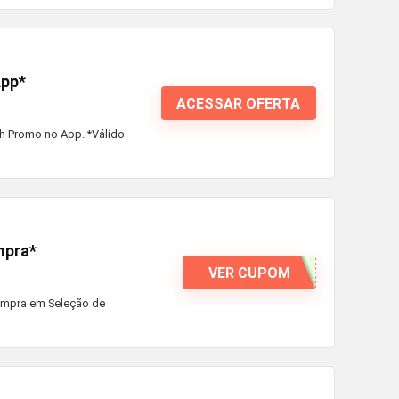
App*
ACESSAR OFERTA
h Promo no App. *Válido
mpra*
VER CUPOM
ompra em Seleção de