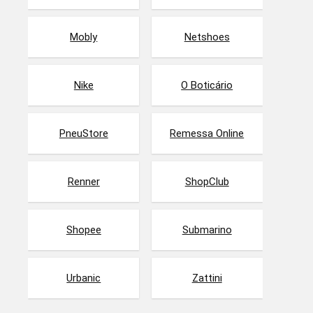
Mobly
Netshoes
Nike
O Boticário
PneuStore
Remessa Online
Renner
ShopClub
Shopee
Submarino
Urbanic
Zattini