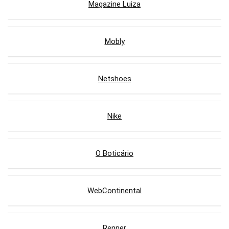
Magazine Luiza
Mobly
Netshoes
Nike
O Boticário
WebContinental
Renner