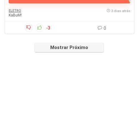
ELETRO
3 dias atrás
KaBuM!
-3
0
Mostrar Próximo