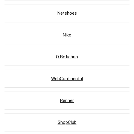
Netshoes
Nike
O Boticário
WebContinental
Renner
ShopClub