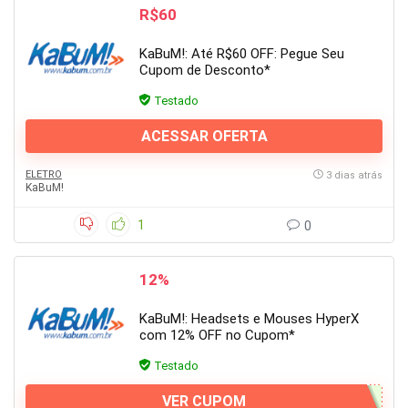
R$60
KaBuM!: Até R$60 OFF: Pegue Seu
Cupom de Desconto*
Testado
ACESSAR OFERTA
ELETRO
3 dias atrás
KaBuM!
1
0
12%
KaBuM!: Headsets e Mouses HyperX
com 12% OFF no Cupom*
Testado
VER CUPOM