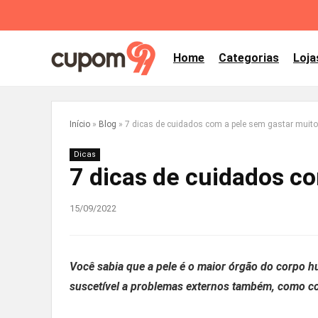
Home
Categorias
Loja
Início
»
Blog
»
7 dicas de cuidados com a pele sem gastar muito
Dicas
7 dicas de cuidados c
15/09/2022
Você sabia que a pele é o maior órgão do corpo hu
suscetível a problemas externos também, como com