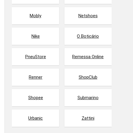
Mobly
Netshoes
Nike
O Boticário
PneuStore
Remessa Online
Renner
ShopClub
Shopee
Submarino
Urbanic
Zattini