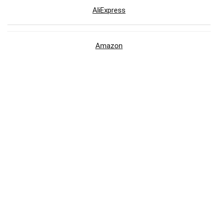
AliExpress
Amazon
Americanas
Brastemp
C&A
Carrefour