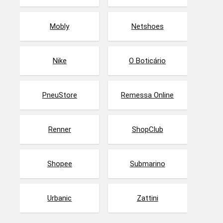
Mobly
Netshoes
Nike
O Boticário
PneuStore
Remessa Online
Renner
ShopClub
Shopee
Submarino
Urbanic
Zattini