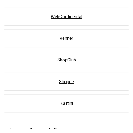
WebContinental
Renner
ShopClub
Shopee
Zattini
Lojas com Cupons de Desconto