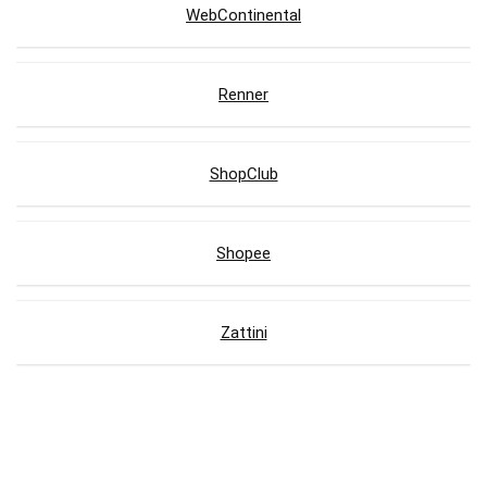
WebContinental
Renner
ShopClub
Shopee
Zattini
Lojas com Cupons de Desconto