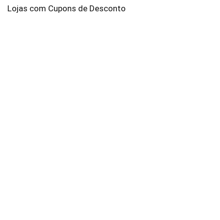
Lojas com Cupons de Desconto
AliExpress
Amazon
Americanas
Brastemp
C&A