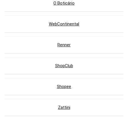
O Boticário
WebContinental
Renner
ShopClub
Shopee
Zattini