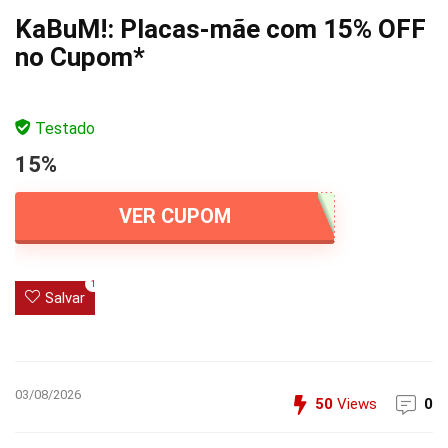
KaBuM!: Placas-mãe com 15% OFF
no Cupom*
Testado
15%
VER CUPOM
1
Salvar
03/08/2026
50
Views
0