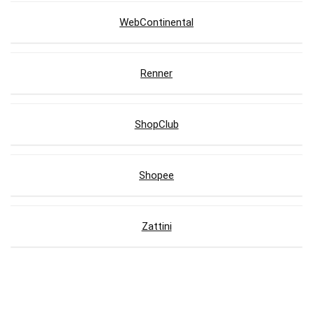
WebContinental
Renner
ShopClub
Shopee
Zattini
Lojas com Cupons de Desconto