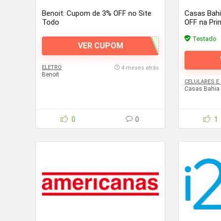
Benoit: Cupom de 3% OFF no Site
Casas Bahi
Todo
OFF na Pri
Testado
VER CUPOM
ELETRO
4 meses atrás
Benoit
CELULARES 
Casas Bahia
0
0
1