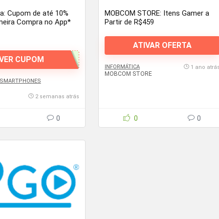
a: Cupom de até 10%
MOBCOM STORE: Itens Gamer a
meira Compra no App*
Partir de R$459
ATIVAR OFERTA
VER CUPOM
INFORMÁTICA
1 ano atrá
MOBCOM STORE
E SMARTPHONES
2 semanas atrás
0
0
0