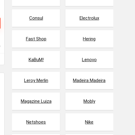
Consul
Electrolux
Fast Shop
Hering
s
KaBuM!
Lenovo
Leroy Merlin
Madeira Madeira
Magazine Luiza
Mobly
Netshoes
Nike