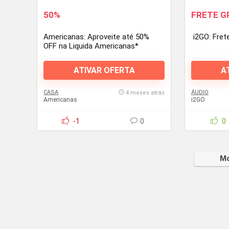
50%
FRETE G
Americanas: Aproveite até 50%
i2GO: Fret
OFF na Liquida Americanas*
ATIVAR OFERTA
A
CASA
ÁUDIO
4 meses atrás
Americanas
i2GO
-1
0
0
Mo