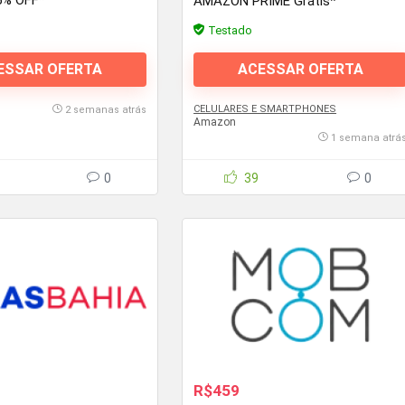
5% OFF*
AMAZON PRIME Grátis*
Testado
ESSAR OFERTA
ACESSAR OFERTA
CELULARES E SMARTPHONES
2 semanas atrás
Amazon
1 semana atrá
0
39
0
R$459