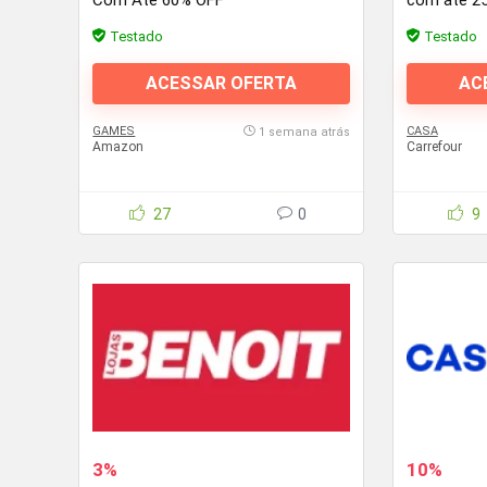
Com Até 60% OFF*
com até 2
Testado
Testado
ACESSAR OFERTA
AC
GAMES
CASA
1 semana atrás
Amazon
Carrefour
27
0
9
3%
10%