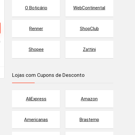
O Boticário
WebContinental
Renner
ShopClub
s
Shopee
Zattini
Lojas com Cupons de Desconto
AliExpress
Amazon
Americanas
Brastemp