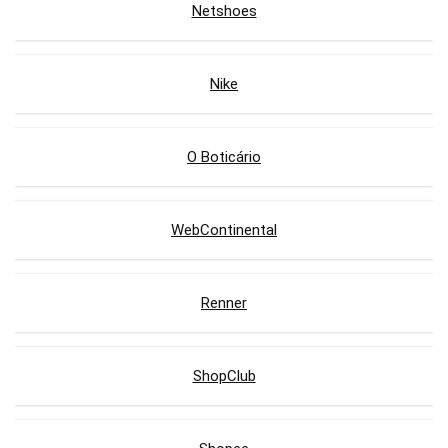
Netshoes
Nike
O Boticário
WebContinental
Renner
ShopClub