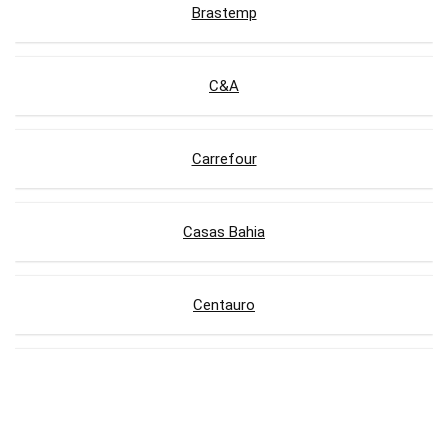
Brastemp
C&A
Carrefour
Casas Bahia
Centauro
Compra Certa