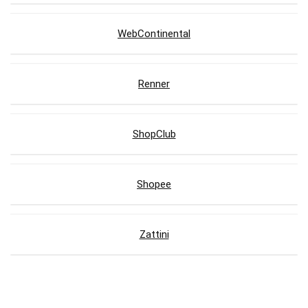
WebContinental
Renner
ShopClub
Shopee
Zattini