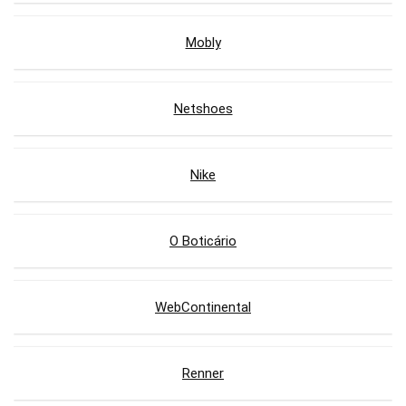
Mobly
Netshoes
Nike
O Boticário
WebContinental
Renner