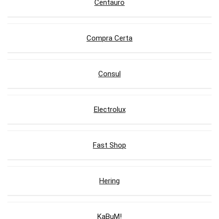
Centauro
Compra Certa
Consul
Electrolux
Fast Shop
Hering
KaBuM!