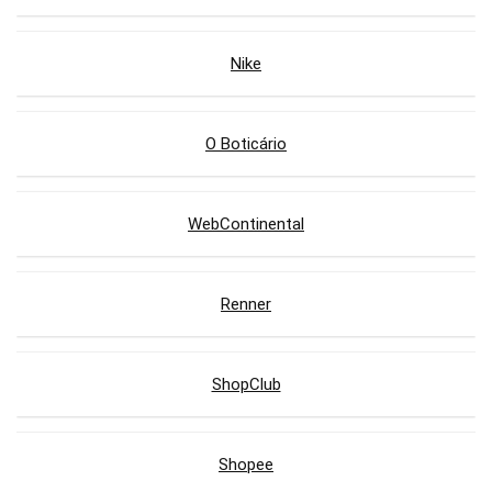
Nike
O Boticário
WebContinental
Renner
ShopClub
Shopee