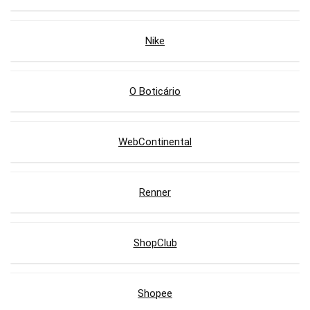
Nike
O Boticário
WebContinental
Renner
ShopClub
Shopee