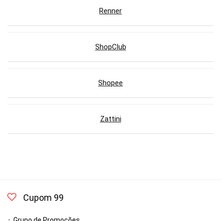
Renner
ShopClub
Shopee
Zattini
Cupom 99
Grupo de Promoções