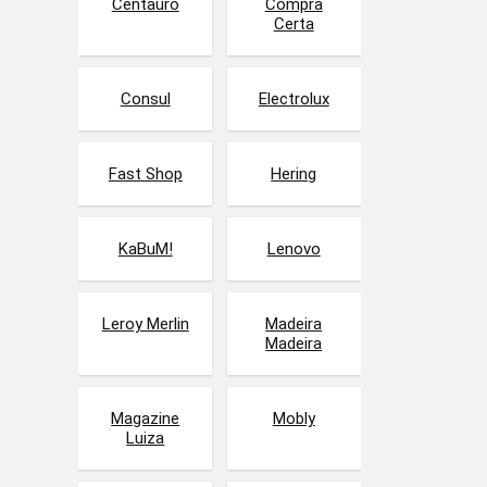
Centauro
Compra
Certa
Consul
Electrolux
Fast Shop
Hering
KaBuM!
Lenovo
Leroy Merlin
Madeira
Madeira
Magazine
Mobly
Luiza