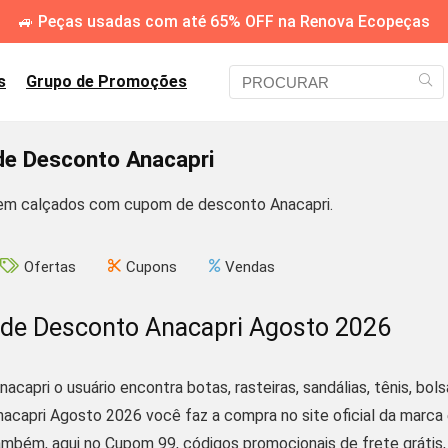
🚙 Peças usadas com até 65% OFF na Renova Ecopeças
s
Grupo de Promoções
e Desconto Anacapri
em calçados com cupom de desconto Anacapri.
Ofertas
Cupons
Vendas
de Desconto Anacapri Agosto 2026
nacapri o usuário encontra botas, rasteiras, sandálias, tênis, bol
acapri Agosto 2026 você faz a compra no site oficial da marca 
ambém, aqui no Cupom 99, códigos promocionais de frete grátis, 