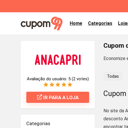
Home
Categorias
Loja
Cupom d
Economize 
Todas
Avaliação do usuário:
5
(
2
votes)
Cupom 
IR PARA A LOJA
No site da A
desconto An
Categorias
encontrar t