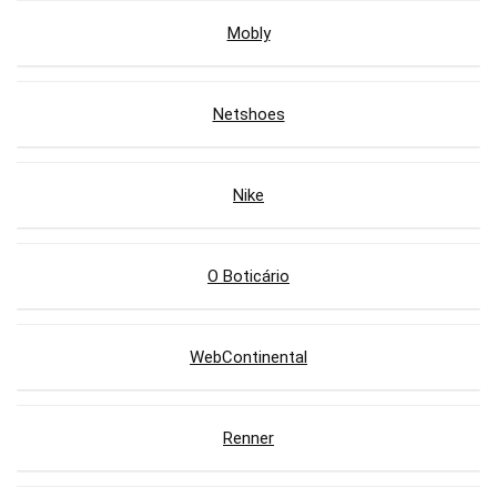
Mobly
Netshoes
Nike
O Boticário
WebContinental
Renner