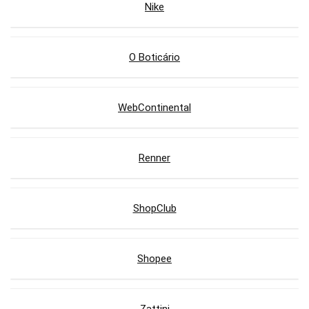
Nike
O Boticário
WebContinental
Renner
ShopClub
Shopee