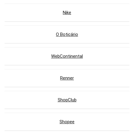
Nike
O Boticário
WebContinental
Renner
ShopClub
Shopee