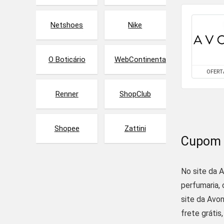
Netshoes
Nike
O Boticário
WebContinental
OFERT
Renner
ShopClub
Shopee
Zattini
Cupom 
No site da A
perfumaria,
site da Avo
frete grátis