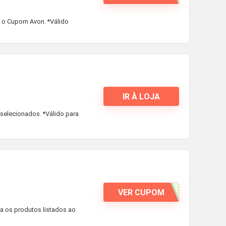
m o Cupom Avon. *Válido
IR À LOJA
selecionados. *Válido para
VER CUPOM
a os produtos listados ao