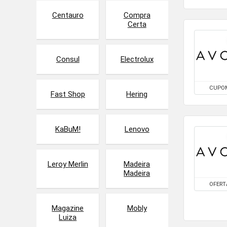
Centauro
Compra
Certa
Consul
Electrolux
CUPO
Fast Shop
Hering
KaBuM!
Lenovo
Leroy Merlin
Madeira
Madeira
OFERT
Magazine
Mobly
Luiza