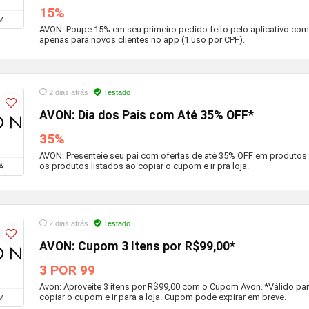
15%
M
AVON: Poupe 15% em seu primeiro pedido feito pelo aplicativo co
apenas para novos clientes no app (1 uso por CPF).
2 dias atrás
Testado
AVON: Dia dos Pais com Até 35% OFF*
35%
AVON: Presenteie seu pai com ofertas de até 35% OFF em produtos 
os produtos listados ao copiar o cupom e ir pra loja.
A
2 dias atrás
Testado
AVON: Cupom 3 Itens por R$99,00*
3 POR 99
Avon: Aproveite 3 itens por R$99,00 com o Cupom Avon. *Válido par
copiar o cupom e ir para a loja. Cupom pode expirar em breve.
M