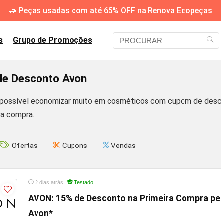
🚙 Peças usadas com até 65% OFF na Renova Ecopeças
s
Grupo de Promoções
e Desconto Avon
 possível economizar muito em cosméticos com cupom de desc
ua compra.
Ofertas
Cupons
Vendas
2 dias atrás
Testado
AVON: 15% de Desconto na Primeira Compra p
Avon*