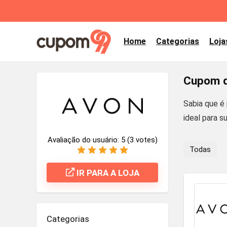
Home
Categorias
Loja
Cupom d
Sabia que é
ideal para s
Avaliação do usuário:
5
(
3
votes)
Todas
IR PARA A LOJA
Categorias