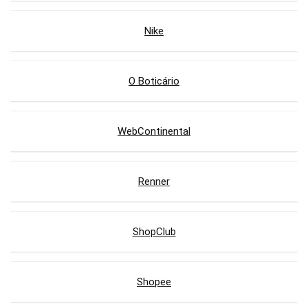
Nike
O Boticário
WebContinental
Renner
ShopClub
Shopee