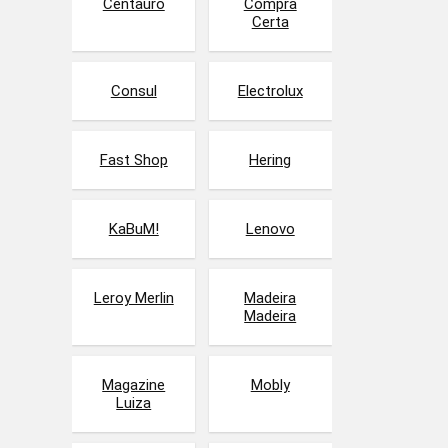
Centauro
Compra
Certa
Consul
Electrolux
Fast Shop
Hering
KaBuM!
Lenovo
Leroy Merlin
Madeira
Madeira
Magazine
Mobly
Luiza