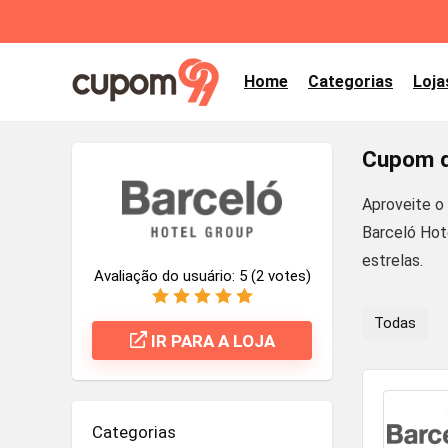
Home
Categorias
Loja
Cupom d
Aproveite o
Barceló Hot
estrelas.
Avaliação do usuário:
5
(
2
votes)
Todas
IR PARA A LOJA
Categorias