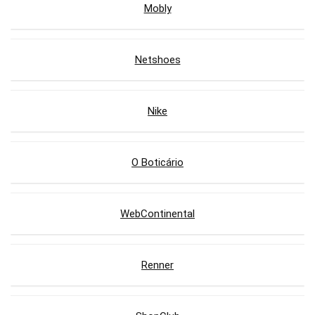
Mobly
Netshoes
Nike
O Boticário
WebContinental
Renner