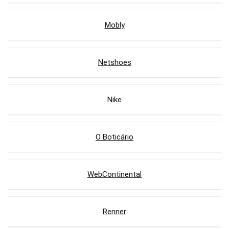
Mobly
Netshoes
Nike
O Boticário
WebContinental
Renner