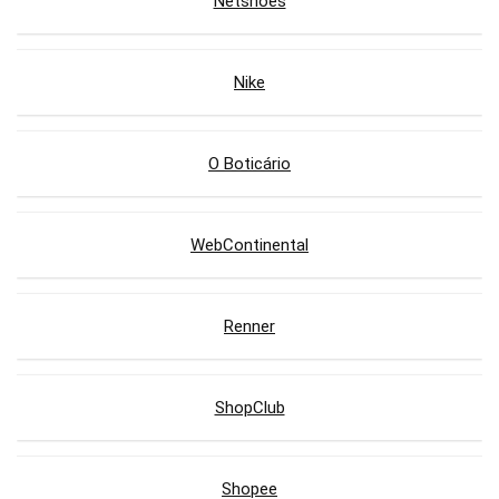
Netshoes
Nike
O Boticário
WebContinental
Renner
ShopClub
Shopee