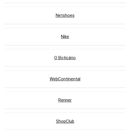
Netshoes
Nike
O Boticário
WebContinental
Renner
ShopClub