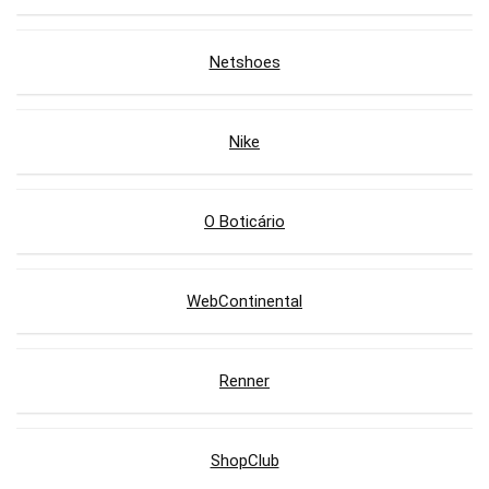
Netshoes
Nike
O Boticário
WebContinental
Renner
ShopClub