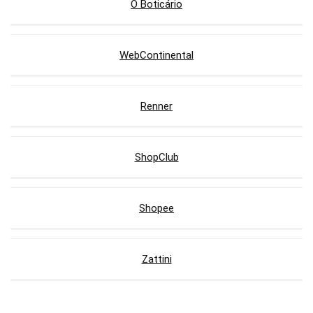
O Boticário
WebContinental
Renner
ShopClub
Shopee
Zattini