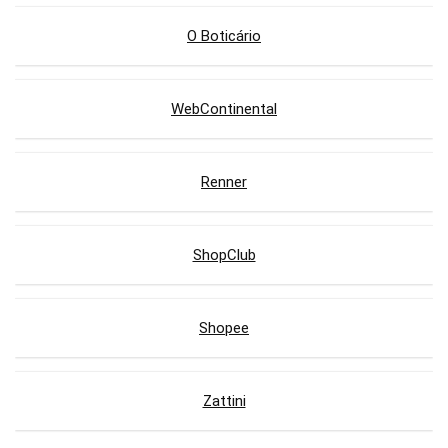
O Boticário
WebContinental
Renner
ShopClub
Shopee
Zattini