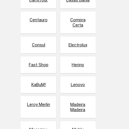
Carrefour
Casas Bahia
Centauro
Compra
Certa
Consul
Electrolux
Fast Shop
Hering
KaBuM!
Lenovo
Leroy Merlin
Madeira
Madeira