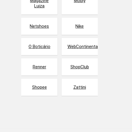
Magazine
Mobly
Luiza
Netshoes
Nike
O Boticário
WebContinental
Renner
ShopClub
Shopee
Zattini