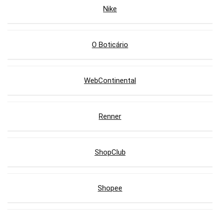
Nike
O Boticário
WebContinental
Renner
ShopClub
Shopee