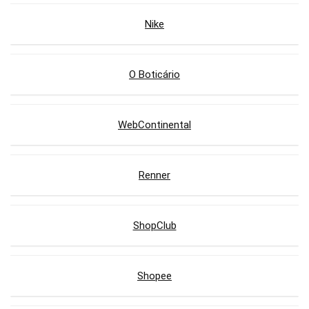
Nike
O Boticário
WebContinental
Renner
ShopClub
Shopee