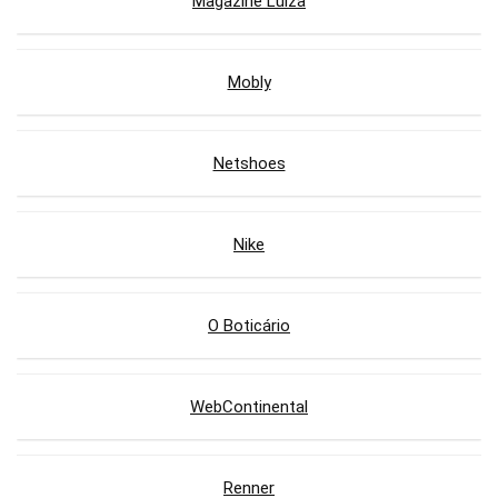
Magazine Luiza
Mobly
Netshoes
Nike
O Boticário
WebContinental
Renner