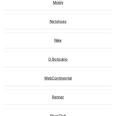
Mobly
Netshoes
Nike
O Boticário
WebContinental
Renner