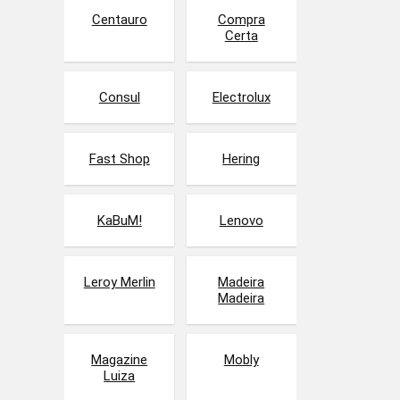
Centauro
Compra
Certa
Consul
Electrolux
Fast Shop
Hering
KaBuM!
Lenovo
Leroy Merlin
Madeira
Madeira
Magazine
Mobly
Luiza