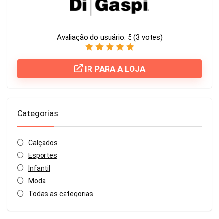
Avaliação do usuário:
5
(
3
votes)
IR PARA A LOJA
Categorias
Calçados
Esportes
Infantil
Moda
Todas as categorias