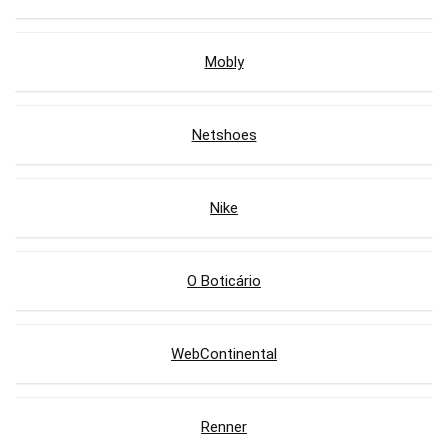
Mobly
Netshoes
Nike
O Boticário
WebContinental
Renner