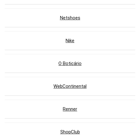
Netshoes
Nike
O Boticário
WebContinental
Renner
ShopClub