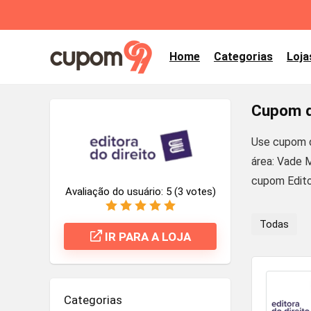
Home
Categorias
Loja
Cupom d
Use cupom d
área: Vade M
cupom Edito
Avaliação do usuário:
5
(
3
votes)
Todas
IR PARA A LOJA
Categorias