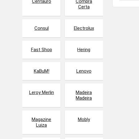
Centauro
Compra
Certa
Consul
Electrolux
Fast Shop
Hering
KaBuM!
Lenovo
Leroy Merlin
Madeira
Madeira
Magazine
Mobly
Luiza