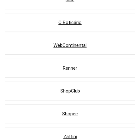
O Boticário
WebContinental
Renner
ShopClub
Shopee
Zattini