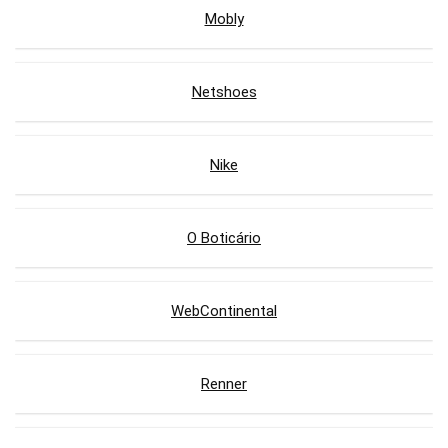
Mobly
Netshoes
Nike
O Boticário
WebContinental
Renner