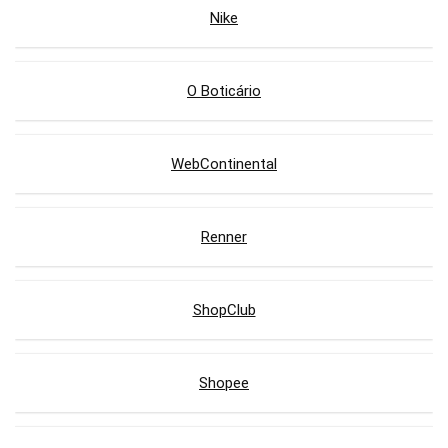
Nike
O Boticário
WebContinental
Renner
ShopClub
Shopee