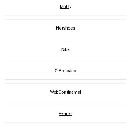
Mobly
Netshoes
Nike
O Boticário
WebContinental
Renner