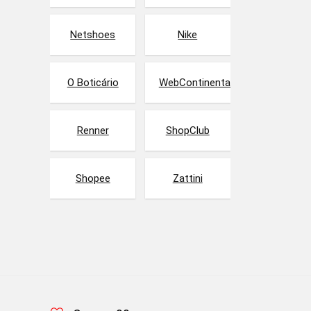
Netshoes
Nike
O Boticário
WebContinental
Renner
ShopClub
Shopee
Zattini