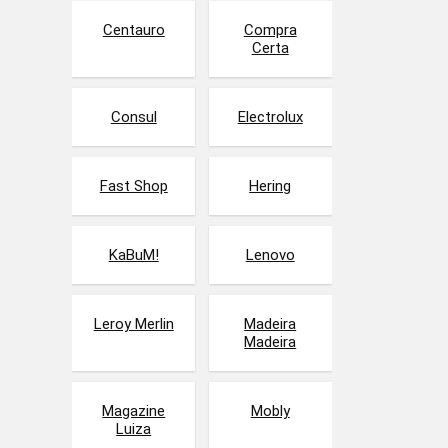
Centauro
Compra
Certa
Consul
Electrolux
Fast Shop
Hering
KaBuM!
Lenovo
Leroy Merlin
Madeira
Madeira
Magazine
Mobly
Luiza