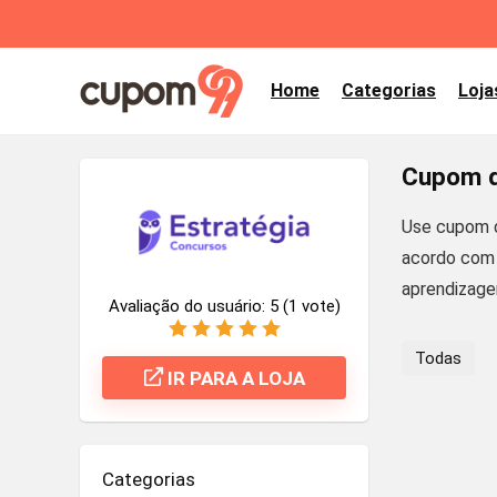
Home
Categorias
Loja
Cupom d
Use cupom d
acordo com 
aprendizage
Avaliação do usuário:
5
(
1
vote)
Todas
IR PARA A LOJA
Categorias