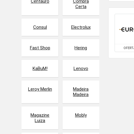
Centauro
Compra
Certa
Consul
Electrolux
Fast Shop
Hering
OFERT
KaBuM!
Lenovo
Leroy Merlin
Madeira
Madeira
Magazine
Mobly
Luiza