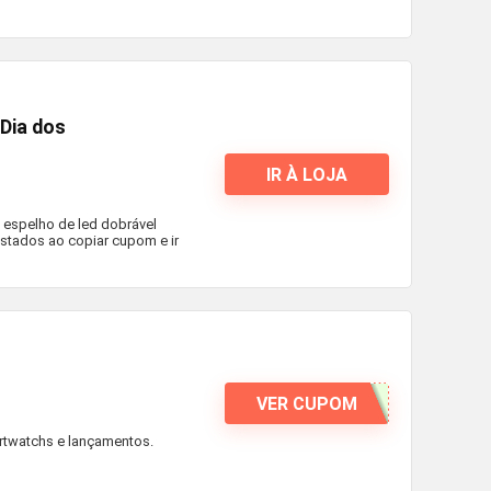
Dia dos
IR À LOJA
 espelho de led dobrável
istados ao copiar cupom e ir
VER CUPOM
rtwatchs e lançamentos.