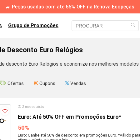
🚙 Peças usadas com até 65% OFF na Renova Ecopeças
s
Grupo de Promoções
e Desconto Euro Relógios
e desconto Euro Relógios e economize nos melhores modelos d
Ofertas
Cupons
Vendas
2 meses atrás
Euro: Até 50% OFF em Promoções Euro*
50%
Euro: Ganhe até 50% de desconto em promoções Euro. *Válido para
ativar a oferta e ir para a loja.