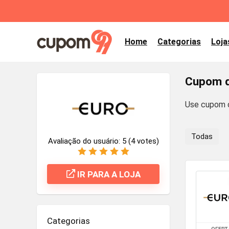
Home
Categorias
Loja
Cupom d
Use cupom d
Todas
Avaliação do usuário:
5
(
4
votes)
IR PARA A LOJA
Categorias